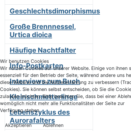
Geschlechtsdimorphismus
Große Brennnessel,
Urtica dioica
Häufige Nachtfalter
Wir benutzen Cookies
Info-Postkarten
Wir nutzen Cookies auf unserer Website. Einige von ihnen 
essenziell für den Betrieb der Seite, während andere uns he
Interviews zum Buch
diese Website und die Nutzererfahrung zu verbessern (Tra
Cookies). Sie können selbst entscheiden, ob Sie die Cooki
Kleinschmetterlinge
zulassen möchten. Bitte beachten Sie, dass bei einer Able
womöglich nicht mehr alle Funktionalitäten der Seite zur
Verfügung stehen.
Lebenszyklus des
Aurorafalters
Akzeptieren
Ablehnen