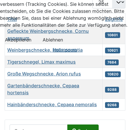
verbessern (Tracking Cookies). Sie können selbst
entscheiden, ob Sie die Cookies zulassen möchten. Bitte
beachten Sie, dass bei einer Ablehnung womöglich nicht
Titel
Zugriffe
mehr alle Funktionalitäten der Seite zur Verfügung stehen.
Gefleckte Weinbergschnecke, Cornu
10801
aspersum
Akzeptieren
Ablehnen
Impressum
Weinbergschnecke, Helix pomatia
10921
Tigerschnegel, Limax maximus
7684
Große Wegschnecke, Arion rufus
10820
Gartenbänderschnecke, Cepaea
9288
hortensis
Hainbänderschnecke, Cepaea nemoralis
9268
Beiträge
Suchen auf Naturalium.de