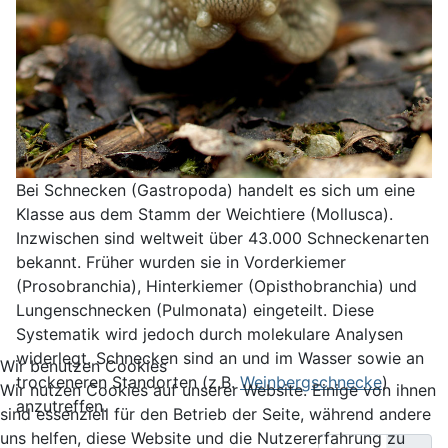
Bei Schnecken (Gastropoda) handelt es sich um eine
Klasse aus dem Stamm der Weichtiere (Mollusca).
Inzwischen sind weltweit über 43.000 Schneckenarten
bekannt. Früher wurden sie in Vorderkiemer
(Prosobranchia), Hinterkiemer (Opisthobranchia) und
Lungenschnecken (Pulmonata) eingeteilt. Diese
Systematik wird jedoch durch molekulare Analysen
widerlegt. Schnecken sind an und im Wasser sowie an
Wir benutzen Cookies
trockeneren Standorten (z.B.
Weinbergschnecke
)
Wir nutzen Cookies auf unserer Website. Einige von ihnen
anzutreffen.
sind essenziell für den Betrieb der Seite, während andere
uns helfen, diese Website und die Nutzererfahrung zu
Anzeige #