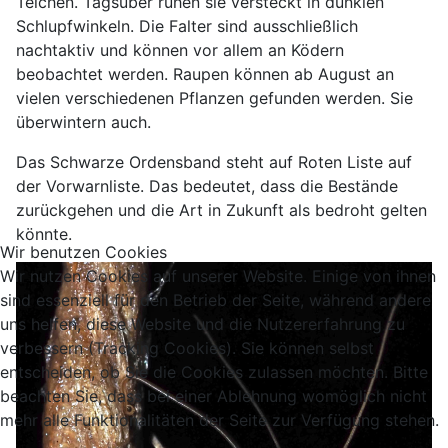
Teichen. Tagsüber ruhen sie versteckt in dunklen
Schlupfwinkeln. Die Falter sind ausschließlich
nachtaktiv und können vor allem an Ködern
beobachtet werden. Raupen können ab August an
vielen verschiedenen Pflanzen gefunden werden. Sie
überwintern auch.
Das Schwarze Ordensband steht auf Roten Liste auf
der Vorwarnliste. Das bedeutet, dass die Bestände
zurückgehen und die Art in Zukunft als bedroht gelten
könnte.
Wir benutzen Cookies
Wir nutzen Cookies auf unserer Website. Einige von ihnen
sind essenziell für den Betrieb der Seite, während andere
uns helfen, diese Website und die Nutzererfahrung zu
verbessern (Tracking Cookies). Sie können selbst
entscheiden, ob Sie die Cookies zulassen möchten. Bitte
beachten Sie, dass bei einer Ablehnung womöglich nicht
mehr alle Funktionalitäten der Seite zur Verfügung stehen.