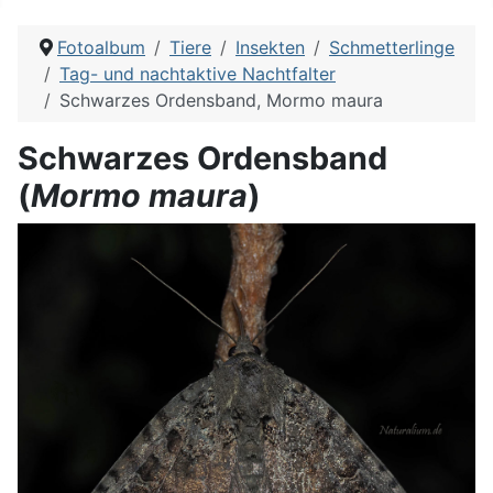
Fotoalbum
Tiere
Insekten
Schmetterlinge
Tag- und nachtaktive Nachtfalter
Schwarzes Ordensband, Mormo maura
Schwarzes Ordensband
(
Mormo maura
)