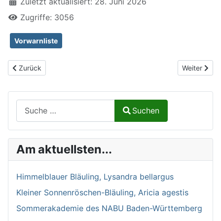
Zuletzt aktualisiert: 28. Juni 2026
Zugriffe: 3056
Vorwarnliste
Vorheriger Beitrag: Kleines Eichenkarmin, Catocala promissa
Nächster Bei
Zurück
Weiter
Suchen auf Naturalium.de
Suchen
Type 2 or more characters for results.
Am aktuellsten...
Himmelblauer Bläuling, Lysandra bellargus
Kleiner Sonnenröschen-Bläuling, Aricia agestis
Sommerakademie des NABU Baden-Württemberg