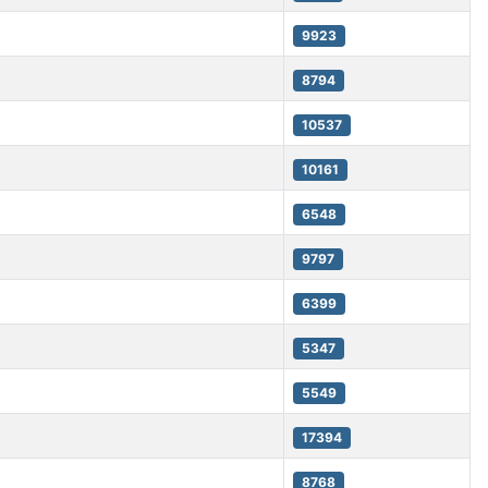
9923
8794
10537
10161
6548
9797
6399
5347
5549
17394
8768