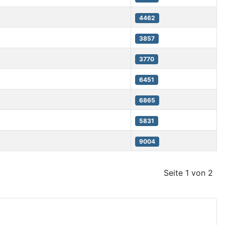
4462
3857
3770
6451
6865
5831
9004
Seite 1 von 2