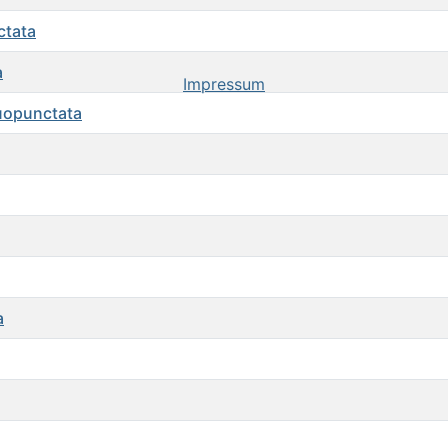
ctata
a
Impressum
uopunctata
a