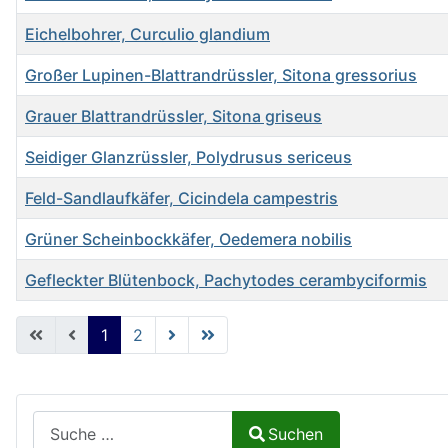
Eichelbohrer, Curculio glandium
Großer Lupinen-Blattrandrüssler, Sitona gressorius
Grauer Blattrandrüssler, Sitona griseus
Seidiger Glanzrüssler, Polydrusus sericeus
Feld-Sandlaufkäfer, Cicindela campestris
Grüner Scheinbockkäfer, Oedemera nobilis
Gefleckter Blütenbock, Pachytodes cerambyciformis
Beiträge
1
2
Suchen auf Naturalium.de
Suchen