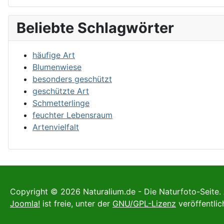
Beliebte Schlagwörter
häufige Art
Blumenwiese
besonders geschützt
geschützte Art
Schmetterlinge
feuchter Lebensraum
Artenvielfalt
Copyright © 2026 Naturalium.de - Die Naturfoto-Seite. 
Joomla!
ist freie, unter der
GNU/GPL-Lizenz
veröffentlic