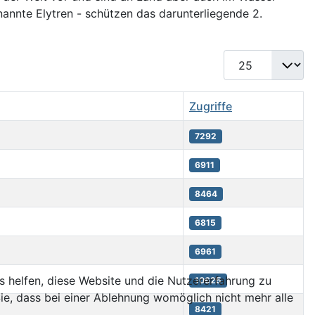
nannte Elytren - schützen das darunterliegende 2.
Anzeige #
Zugriffe
7292
6911
8464
6815
6961
ns helfen, diese Website und die Nutzererfahrung zu
10625
ie, dass bei einer Ablehnung womöglich nicht mehr alle
8421