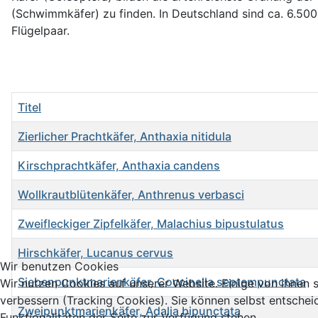
(Schwimmkäfer) zu finden. In Deutschland sind ca. 6.500 
Flügelpaar.
Titel
Zierlicher Prachtkäfer, Anthaxia nitidula
Kirschprachtkäfer, Anthaxia candens
Wollkrautblütenkäfer, Anthrenus verbasci
Zweifleckiger Zipfelkäfer, Malachius bipustulatus
Hirschkäfer, Lucanus cervus
Wir benutzen Cookies
Siebenpunktmarienkäfer, Coccinella septempunctata
Wir nutzen Cookies auf unserer Website. Einige von ihnen s
verbessern (Tracking Cookies). Sie können selbst entschei
Zweipunktmarienkäfer, Adalia bipunctata
Funktionalitäten der Seite zur Verfügung stehen.