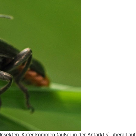
 Insekten. Käfer kommen (außer in der Antarktis) überall au