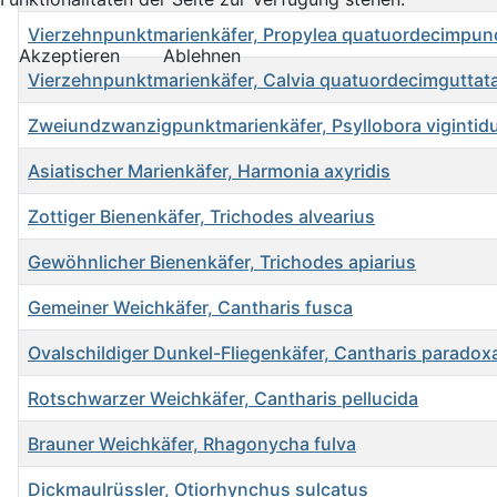
Vierzehnpunktmarienkäfer, Propylea quatuordecimpun
Akzeptieren
Ablehnen
Vierzehnpunktmarienkäfer, Calvia quatuordecimguttat
Zweiundzwanzigpunktmarienkäfer, Psyllobora vigintid
Asiatischer Marienkäfer, Harmonia axyridis
Zottiger Bienenkäfer, Trichodes alvearius
Gewöhnlicher Bienenkäfer, Trichodes apiarius
Gemeiner Weichkäfer, Cantharis fusca
Ovalschildiger Dunkel-Fliegenkäfer, Cantharis paradox
Rotschwarzer Weichkäfer, Cantharis pellucida
Brauner Weichkäfer, Rhagonycha fulva
Dickmaulrüssler, Otiorhynchus sulcatus