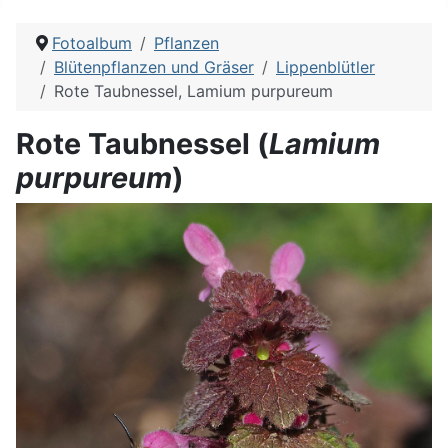
Fotoalbum
Pflanzen
Blütenpflanzen und Gräser
Lippenblütler
Rote Taubnessel, Lamium purpureum
Rote Taubnessel (
Lamium
purpureum
)