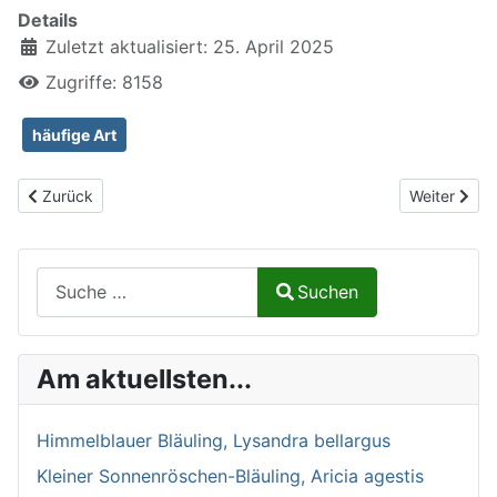
Details
Zuletzt aktualisiert: 25. April 2025
Zugriffe: 8158
häufige Art
Vorheriger Beitrag: Gefleckte Taubnessel, Lamium maculatum
Nächster Be
Zurück
Weiter
Suchen auf Naturalium.de
Suchen
Type 2 or more characters for results.
Am aktuellsten...
Himmelblauer Bläuling, Lysandra bellargus
Kleiner Sonnenröschen-Bläuling, Aricia agestis