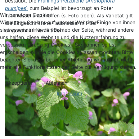
bestäubt. Die
Frühlings-Pelzbiene (
Anthophora
plumipes
)
zum Beispiel ist bevorzugt an Roter
Wir benutzen Cookies
Taubnessel anzutreffen (s. Foto oben). Als Varietät gilt
Wir nutzen Cookies auf unserer Website. Einige von ihnen
die Eingeschnittene Taubnessel mit tief
sind essenziell für den Betrieb der Seite, während andere
eingeschnittenen Blättern.
uns helfen, diese Website und die Nutzererfahrung zu
verbessern (Tracking Cookies). Sie können selbst
entscheiden, ob Sie die Cookies zulassen möchten. Bitte
beachten Sie, dass bei einer Ablehnung womöglich nicht
mehr alle Funktionalitäten der Seite zur Verfügung stehen.
Akzeptieren
Ablehnen
Impressum