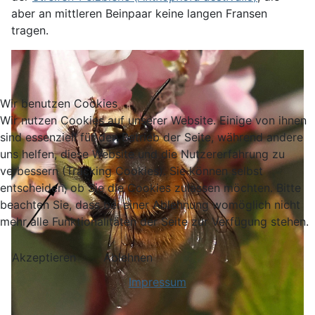
aber an mittleren Beinpaar keine langen Fransen
tragen.
Wir benutzen Cookies
Wir nutzen Cookies auf unserer Website. Einige von ihnen
sind essenziell für den Betrieb der Seite, während andere
uns helfen, diese Website und die Nutzererfahrung zu
verbessern (Tracking Cookies). Sie können selbst
entscheiden, ob Sie die Cookies zulassen möchten. Bitte
beachten Sie, dass bei einer Ablehnung womöglich nicht
mehr alle Funktionalitäten der Seite zur Verfügung stehen.
Akzeptieren
Ablehnen
Impressum