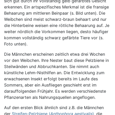
sich gut durch ihr vollständig gelb gefärbtes Gesicht
erkennen. Ein artspezifisches Merkmal ist die fransige
Behaarung am mittleren Beinpaar (s. Bild unten). Die
Weibchen sind meist schwarz-braun behaart und nur
die Hinterbeine weisen eine rötliche Behaarung auf. Je
weiter nördlich die Vorkommen liegen, desto häufiger
kommen vollständig schwarz gefärbte Tiere vor (s.
Foto unten).
Die Männchen erscheinen zeitlich etwa drei Wochen
vor den Weibchen. Ihre Nester baut diese Pelzbiene in
Steilwänden und Abbruchkanten. Sie nimmt auch
künstliche Lehm-Nisthilfen an. Die Entwicklung zum
erwachsenen Insekt erfolgt bereits im Laufe des
Sommers, aber ein Ausfliegen geschieht erst im
darauffolgenden Frühjahr. Es werden verschiedenste
Pflanzenarten als Nahrungsquellen angeflogen.
Auf den ersten Blick ähnlich sind z.B. die Männchen
der
Streifen-Pelzbiene (
Anthophora aestivalis
)
, die