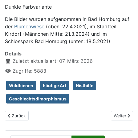
Dunkle Farbvariante
Die Bilder wurden aufgenommen in Bad Homburg auf
der
Blumenwiese
(oben: 22.4.2021), im Stadtteil
Kirdorf (Männchen Mitte: 21.3.2024) und im
Schlosspark Bad Homburg (unten: 18.5.2021)
Details
Zuletzt aktualisiert: 07. März 2026
Zugriffe: 5883
Wildbienen
häufige Art
Nisthilfe
Geschlechtsdimorphismus
Vorheriger Beitrag: Streifen-Pelzbiene, Anthophora aestivalis
Nächster Be
Zurück
Weiter