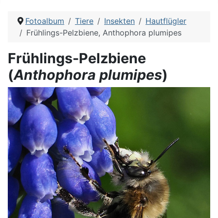
Fotoalbum
Tiere
Insekten
Hautflügler
Frühlings-Pelzbiene, Anthophora plumipes
Frühlings-Pelzbiene
(
Anthophora plumipes
)