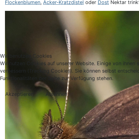
Flockenblumen
,
Acker-Kratzdistel
oder
Dost
Nektar trinkt
Wir benutzen Cookies
Wir nutzen Cookies auf unserer Website. Einige von ihnen s
verbessern (Tracking Cookies). Sie können selbst entschei
Funktionalitäten der Seite zur Verfügung stehen.
Akzeptieren
Ablehnen