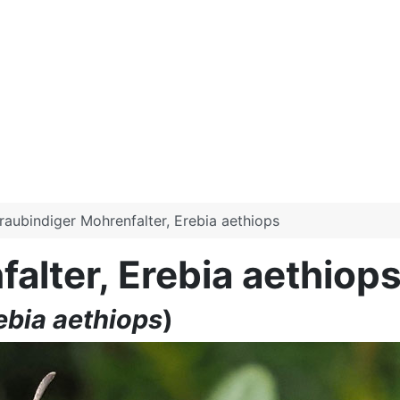
raubindiger Mohrenfalter, Erebia aethiops
alter, Erebia aethiop
ebia aethiops
)