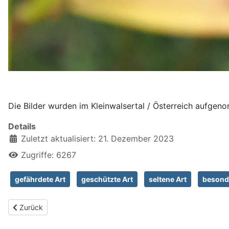
Die Bilder wurden im Kleinwalsertal / Österreich aufgen
Details
Zuletzt aktualisiert: 21. Dezember 2023
Zugriffe: 6267
gefährdete Art
geschützte Art
seltene Art
besond
Vorheriger Beitrag: Schachbrettfalter, Melanargia galathea
Zurück