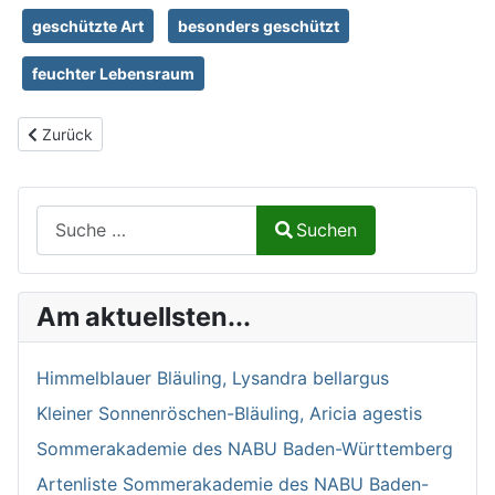
geschützte Art
besonders geschützt
feuchter Lebensraum
Vorheriger Beitrag: Rundblättriger Sonnentau, Drosera rotundifoli
Zurück
Suchen auf Naturalium.de
Suchen
Type 2 or more characters for results.
Am aktuellsten...
Himmelblauer Bläuling, Lysandra bellargus
Kleiner Sonnenröschen-Bläuling, Aricia agestis
Sommerakademie des NABU Baden-Württemberg
Artenliste Sommerakademie des NABU Baden-