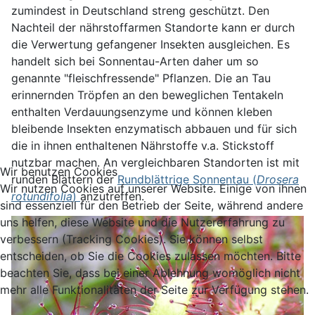
zumindest in Deutschland streng geschützt. Den
Nachteil der nährstoffarmen Standorte kann er durch
die Verwertung gefangener Insekten ausgleichen. Es
handelt sich bei Sonnentau-Arten daher um so
genannte "fleischfressende" Pflanzen. Die an Tau
erinnernden Tröpfen an den beweglichen Tentakeln
enthalten Verdauungsenzyme und können kleben
bleibende Insekten enzymatisch abbauen und für sich
die in ihnen enthaltenen Nährstoffe v.a. Stickstoff
nutzbar machen. An vergleichbaren Standorten ist mit
Wir benutzen Cookies
runden Blättern der
Rundblättrige Sonnentau (
Drosera
Wir nutzen Cookies auf unserer Website. Einige von ihnen
rotundifolia
)
anzutreffen.
sind essenziell für den Betrieb der Seite, während andere
uns helfen, diese Website und die Nutzererfahrung zu
verbessern (Tracking Cookies). Sie können selbst
entscheiden, ob Sie die Cookies zulassen möchten. Bitte
beachten Sie, dass bei einer Ablehnung womöglich nicht
mehr alle Funktionalitäten der Seite zur Verfügung stehen.