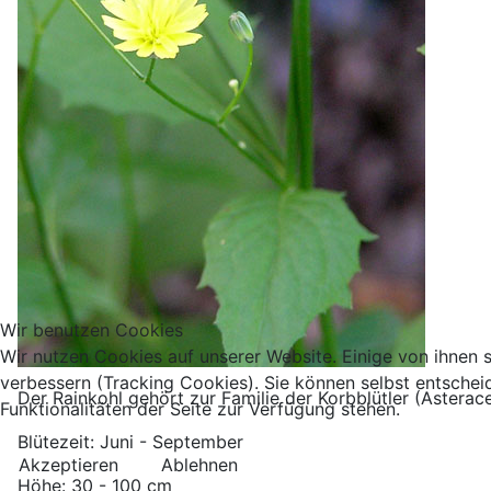
Wir benutzen Cookies
Wir nutzen Cookies auf unserer Website. Einige von ihnen s
verbessern (Tracking Cookies). Sie können selbst entschei
Der Rainkohl gehört zur Familie der Korbblütler (Asterac
Funktionalitäten der Seite zur Verfügung stehen.
Blütezeit: Juni - September
Akzeptieren
Ablehnen
Höhe: 30 - 100 cm