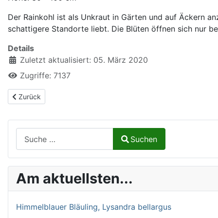
Der Rainkohl ist als Unkraut in Gärten und auf Äckern a
schattigere Standorte liebt. Die Blüten öffnen sich nur 
Details
Zuletzt aktualisiert: 05. März 2020
Zugriffe: 7137
Vorheriger Beitrag: Orangerotes Habichtskraut, Hieracium auran
Zurück
Suchen auf Naturalium.de
Suchen
Type 2 or more characters for results.
Am aktuellsten...
Himmelblauer Bläuling, Lysandra bellargus