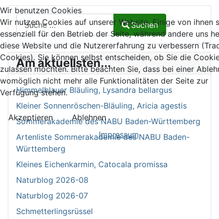
Wir benutzen Cookies
Suchen auf Naturalium.de
Wir nutzen Cookies auf unserer Website. Einige von ihnen 
Suchen
essenziell für den Betrieb der Seite, während andere uns he
Type 2 or more characters for results.
diese Website und die Nutzererfahrung zu verbessern (Tra
Cookies). Sie können selbst entscheiden, ob Sie die Cooki
Am aktuellsten...
zulassen möchten. Bitte beachten Sie, dass bei einer Able
womöglich nicht mehr alle Funktionalitäten der Seite zur
Himmelblauer Bläuling, Lysandra bellargus
Verfügung stehen.
Kleiner Sonnenröschen-Bläuling, Aricia agestis
Akzeptieren
Ablehnen
Sommerakademie des NABU Baden-Württemberg
Impressum
Artenliste Sommerakademie des NABU Baden-
Württemberg
Kleines Eichenkarmin, Catocala promissa
Naturblog 2026-08
Naturblog 2026-07
Schmetterlingsrüssel