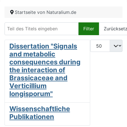
Startseite von Naturalium.de
Teil des Titels eingeben
Filter
Zurückset
Anzeige #
Dissertation "Signals
and metabolic
consequences during
the interaction of
Brassicaceae and
Verticillium
longisporum"
Wissenschaftliche
Publikationen