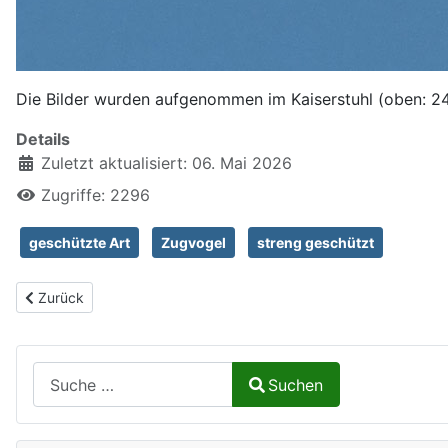
Die Bilder wurden aufgenommen im Kaiserstuhl (oben: 24
Details
Zuletzt aktualisiert: 06. Mai 2026
Zugriffe: 2296
geschützte Art
Zugvogel
streng geschützt
Vorheriger Beitrag: Mäusebussard, Buteo buteo
Zurück
Suchen auf Naturalium.de
Suchen
Type 2 or more characters for results.