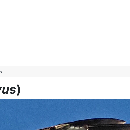
s
vus
)