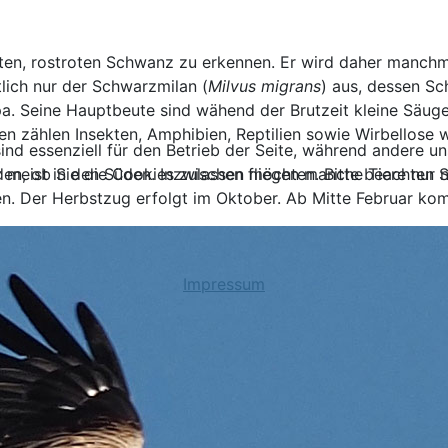
lten, rostroten Schwanz zu erkennen. Er wird daher manchm
tlich nur der Schwarzmilan (
Milvus migrans
) aus, dessen Sc
opa. Seine Hauptbeute sind wähend der Brutzeit kleine Säu
n zählen Insekten, Amphibien, Reptilien sowie Wirbellos
ind essenziell für den Betrieb der Seite, während andere u
 meist in den Süden. Inzwischen fliegen manche Tiere nur 
den, ob Sie die Cookies zulassen möchten. Bitte beachten S
en. Der Herbstzug erfolgt im Oktober. Ab Mitte Februar ko
Impressum