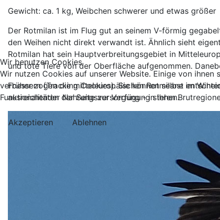
Gewicht: ca. 1 kg, Weibchen schwerer und etwas größer
Der Rotmilan ist im Flug gut an seinem V-förmig gegabe
den Weihen nicht direkt verwandt ist. Ähnlich sieht eigen
Rotmilan hat sein Hauptverbreitungsgebiet in Mitteleur
Wir benutzen Cookies
und tote Tiere von der Oberfläche aufgenommen. Danebe
Wir nutzen Cookies auf unserer Website. Einige von ihnen s
Früher zogen die mitteleuropäischen Rotmilane im Winter
verbessern (Tracking Cookies). Sie können selbst entschei
ausreichender Nahrungsversorgung - in ihren Brutregion
Funktionalitäten der Seite zur Verfügung stehen.
Akzeptieren
Ablehnen