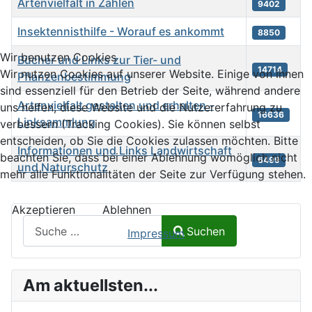
Artenvielfalt in Zahlen
9402
Insektennisthilfe - Worauf es ankommt
8850
Wir benutzen Cookies
Bücher und Links zur Tier- und
14714
Wir nutzen Cookies auf unserer Website. Einige von ihnen
Pflanzenbestimmung
sind essenziell für den Betrieb der Seite, während andere
Artenvielfalt gestalten und erhalten -
uns helfen, diese Website und die Nutzererfahrung zu
16636
Linksammlung
verbessern (Tracking Cookies). Sie können selbst
entscheiden, ob Sie die Cookies zulassen möchten. Bitte
Informationen und Links Landwirtschaft
beachten Sie, dass bei einer Ablehnung womöglich nicht
6499
und Naturschutz
mehr alle Funktionalitäten der Seite zur Verfügung stehen.
Beiträge
Akzeptieren
Ablehnen
Suchen auf Naturalium.de
Suchen
Impressum
Type 2 or more characters for results.
Am aktuellsten...