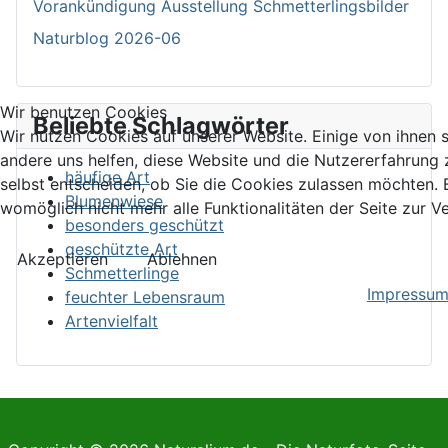
Vorankündigung Ausstellung Schmetterlingsbilder
Naturblog 2026-06
Wir benutzen Cookies
Beliebte Schlagwörter
Wir nutzen Cookies auf unserer Website. Einige von ihnen s
andere uns helfen, diese Website und die Nutzererfahrung 
häufige Art
selbst entscheiden, ob Sie die Cookies zulassen möchten. B
Blumenwiese
womöglich nicht mehr alle Funktionalitäten der Seite zur V
besonders geschützt
geschützte Art
Akzeptieren
Ablehnen
Schmetterlinge
Impressu
feuchter Lebensraum
Artenvielfalt