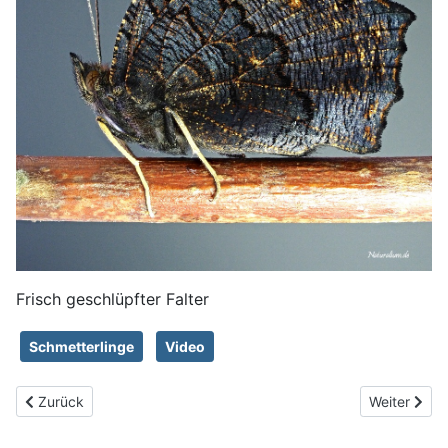
Frisch geschlüpfter Falter
Schmetterlinge
Video
Vorheriger Beitrag: Falterschlupf des Oleanderschwärmers
Nächster Bei
Zurück
Weiter