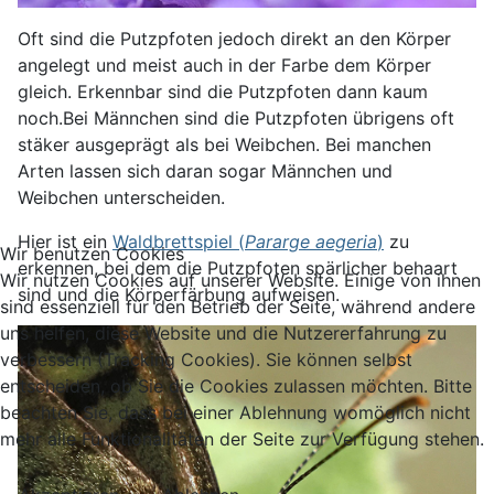
Oft sind die Putzpfoten jedoch direkt an den Körper
angelegt und meist auch in der Farbe dem Körper
gleich. Erkennbar sind die Putzpfoten dann kaum
noch.Bei Männchen sind die Putzpfoten übrigens oft
stäker ausgeprägt als bei Weibchen. Bei manchen
Arten lassen sich daran sogar Männchen und
Weibchen unterscheiden.
Hier ist ein
Waldbrettspiel (
Pararge aegeria
)
zu
Wir benutzen Cookies
erkennen, bei dem die Putzpfoten spärlicher behaart
Wir nutzen Cookies auf unserer Website. Einige von ihnen
sind und die Körperfärbung aufweisen.
sind essenziell für den Betrieb der Seite, während andere
uns helfen, diese Website und die Nutzererfahrung zu
verbessern (Tracking Cookies). Sie können selbst
entscheiden, ob Sie die Cookies zulassen möchten. Bitte
beachten Sie, dass bei einer Ablehnung womöglich nicht
mehr alle Funktionalitäten der Seite zur Verfügung stehen.