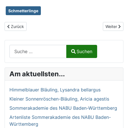
Schmetterlinge
Vorheriger Beitrag: Schmetterlingsrüssel
Nächster Be
Zurück
Weiter
Suchen auf Naturalium.de
Suchen
Type 2 or more characters for results.
Am aktuellsten...
Himmelblauer Bläuling, Lysandra bellargus
Kleiner Sonnenröschen-Bläuling, Aricia agestis
Sommerakademie des NABU Baden-Württemberg
Artenliste Sommerakademie des NABU Baden-
Württemberg