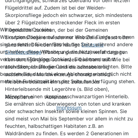
durchgängiges, schwarzes Querband vor dem letzten
Flügeldrittel auf. Zudem ist bei der Weiden-
Skorpionsfliege jedoch ein schwarzer, sich mindestens
über 2 Flügelzellen erstreckender Fleck im ersten
Wir benutzen Cookies
Flügeldrittel zu sehen, der bei der Gemeinen
Wir nutzen Cookies auf unserer Website. Einige von ihnen
Skorpionsfliege entweder nur eine Zelle umfasst oder
sind essenziell für den Betrieb der Seite, während andere
ganz fehlt. Die ebenfalls häufige
Deutsche
uns helfen, diese Website und die Nutzererfahrung zu
Skorpionsfliege
(
Panorpa germanica
) weist dagegen
verbessern (Tracking Cookies). Sie können selbst
kein durchgängiges schwarzes Querband auf. Wie bei
entscheiden, ob Sie die Cookies zulassen möchten. Bitte
allen Skorpionsfliegen sind die schnabelartig
beachten Sie, dass bei einer Ablehnung womöglich nicht
aussehenden Mundwekzeuge charakteristisch.
mehr alle Funktionalitäten der Seite zur Verfügung stehen.
Weibchen besitzen ein spitz zulaufendes
Hinterleibsende mit Legeröhre (s. Bild oben),
Männchen einen skorpionsschwanzartigen Hinterleib.
Akzeptieren
Ablehnen
Sie ernähren sich überwiegend von toten und kranken
Impressum
oder schwachen Insekten sowie kleinen Spinnen. Sie
sind meist von Mai bis September vor allem in nicht zu
feuchten, halbschattigen Habitaten z.B. an
Waldrändern zu finden. Es werden 2 Generationen im