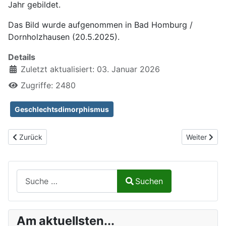
Jahr gebildet.
Das Bild wurde aufgenommen in Bad Homburg /
Dornholzhausen (20.5.2025).
Details
Zuletzt aktualisiert: 03. Januar 2026
Zugriffe: 2480
Geschlechtsdimorphismus
Vorheriger Beitrag: Deutsche Skorpionsfliege, Panorpa germanic
Nächster Be
Zurück
Weiter
Suchen auf Naturalium.de
Suchen
Type 2 or more characters for results.
Am aktuellsten...