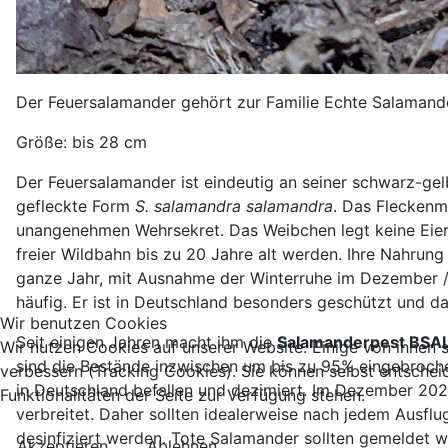
Der Feuersalamander gehört zur Familie Echte Salamande
Größe: bis 28 cm
Der Feuersalamander ist eindeutig an seiner schwarz-ge
gefleckte Form
S. salamandra salamandra
. Das Fleckenm
unangenehmen Wehrsekret. Das Weibchen legt keine Eier,
freier Wildbahn bis zu 20 Jahre alt werden. Ihre Nahru
ganze Jahr, mit Ausnahme der Winterruhe im Dezember / J
häufig. Er ist in Deutschland besonders geschützt und d
Wir benutzen Cookies
Seit einigen Jahren macht ihm die
Salamanderpest BSA
Wir nutzen Cookies auf unserer Website. Einige von ihnen s
sind die Bestände inzwischen um bis zu 95% eingebroche
verbessern (Tracking Cookies). Sie können selbst entschei
in Deutschland befallen und dezimiert. Im Dezember 202
Funktionalitäten der Seite zur Verfügung stehen.
verbreitet. Daher sollten idealerweise nach jedem Ausfl
desinfiziert werden. Tote Salamander sollten gemeldet 
Akzeptieren
Ablehnen