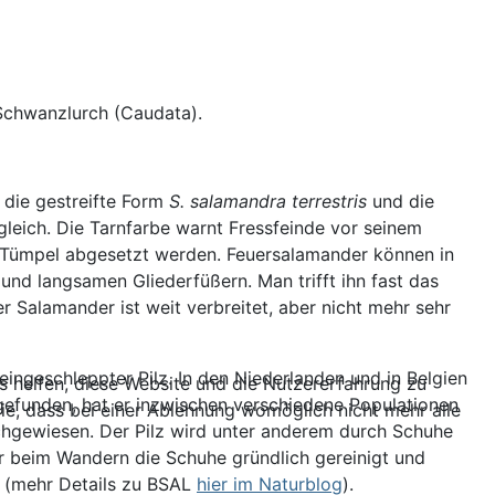
Schwanzlurch (Caudata).
 die gestreifte Form
S. salamandra terrestris
und die
gleich. Die Tarnfarbe warnt Fressfeinde vor seinem
d Tümpel abgesetzt werden. Feuersalamander können in
nd langsamen Gliederfüßern. Man trifft ihn fast das
 Salamander ist weit verbreitet, aber nicht mehr sehr
 eingeschleppter Pilz. In den Niederlanden und in Belgien
ns helfen, diese Website und die Nutzererfahrung zu
gefunden, hat er inzwischen verschiedene Populationen
ie, dass bei einer Ablehnung womöglich nicht mehr alle
chgewiesen. Der Pilz wird unter anderem durch Schuhe
er beim Wandern die Schuhe gründlich gereinigt und
(mehr Details zu BSAL
hier im Naturblog
).