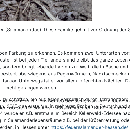
r (Salamandridae). Diese Familie gehört zur Ordnung der 
lben Färbung zu erkennen. Es kommen zwei Unterarten vor:
uster ist bei jeden Tier anders und bleibt das ganze Leben 
 sondern bringt lebende Larven zur Welt, die in Bäche un
ng besteht überwiegend aus Regenwürmern, Nacktschnecken u
anuar. Unterwegs ist er vor allem in feuchten Nächten. Der
arf nicht gefangen werden.
L
zu schaffen, ein aus Asien vermutlich durch Terrarientiere
ind essenziell für den Betrieb der Seite, während andere u
n. 2015 das erste Mal in mehreren Proben in Deutschland 
den, ob Sie die Cookies zulassen möchten. Bitte beachten S
4 wurde er z.B. erstmals im Bereich Kellerwald-Edersee na
ug in Salamanderlebensräume z.B. bei der Krötenrettung od
werden, in Hessen unter
https://feuersalamander-hessen.de/