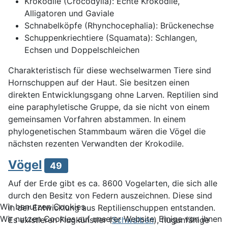
Krokodile (Crocodylia): Echte Krokodile,
Alligatoren und Gaviale
Schnabelköpfe (Rhynchocephalia): Brückenechse
Schuppenkriechtiere (Squamata): Schlangen,
Echsen und Doppelschleichen
Charakteristisch für diese wechselwarmen Tiere sind
Hornschuppen auf der Haut. Sie besitzen einen
direkten Entwicklungsgang ohne Larven. Reptilien sind
eine paraphyletische Gruppe, da sie nicht von einem
gemeinsamen Vorfahren abstammen. In einem
phylogenetischen Stammbaum wären die Vögel die
nächsten rezenten Verwandten der Krokodile.
Vögel
49
Auf der Erde gibt es ca. 8600 Vogelarten, die sich alle
durch den Besitz von Federn auszeichnen. Diese sind
Wir benutzen Cookies
in der Entwicklung aus Reptilienschuppen entstanden.
Wir nutzen Cookies auf unserer Website. Einige von ihnen
Es existieren Flugkünstler (
Schwalben
), flugunfähige