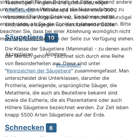
sind essenziell für den Betrieb der Seite, während andere
Tauchvögel (Pinguine) und große Stelzvögel
uns helfen, diese Website und die Nutzererfahrung zu
(
Weißstorch
). In Mitteuropa kommen etwa 300
verbessern (Tracking Cookies). Sie können selbst
verschiedene Vogelarten vor, wobei manche Brutvögel
entscheiden, ob Sie die Cookies zulassen möchten. Bitte
sind, andere dagegen nur durchziehende Gäste.
beachten Sie, dass bei einer Ablehnung womöglich nicht
Säugetiere
10
mehr alle Funktionalitäten der Seite zur Verfügung stehen.
Die Klasse der Säugetiere (Mammalia) - zu denen auch
Akzeptieren
Ablehnen
der Mensch gehört - zeichnet sich durch eine Reihe
von Besonderheiten aus. Diese sind unter
Impressum
"
Kennzeichen der Säugetiere
" zusammengefasst. Man
unterscheidet drei Unterklassen, darunter die
Protheria, eierlegende, ursprüngliche Säuger, die
Metatheria, die auch als Beuteltiere bekannt sind
sowie die Eutheria, die als Plazentatiere oder auch
Höhere Säugetiere bezeichnet werden. Zur Zeit leben
knapp 5500 Arten Säugetiere auf der Erde.
Schnecken
6