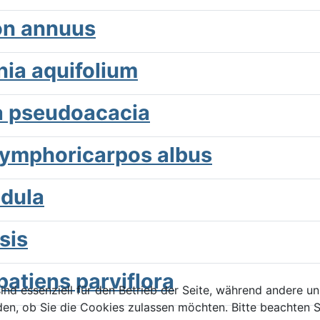
ron annuus
ia aquifolium
a pseudoacacia
ymphoricarpos albus
idula
sis
patiens parviflora
ind essenziell für den Betrieb der Seite, während andere u
den, ob Sie die Cookies zulassen möchten. Bitte beachten S