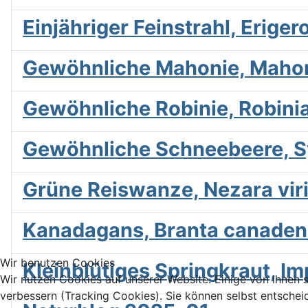
Einjähriger Feinstrahl, Erige
Gewöhnliche Mahonie, Mahon
Gewöhnliche Robinie, Robini
Gewöhnliche Schneebeere, S
Grüne Reiswanze, Nezara vir
Kanadagans, Branta canaden
Wir benutzen Cookies
Kleinblütiges Springkraut, Im
Wir nutzen Cookies auf unserer Website. Einige von ihnen s
verbessern (Tracking Cookies). Sie können selbst entschei