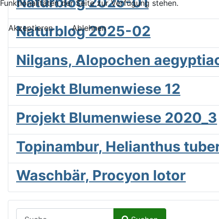
Naturblog 2025-01
Funktionalitäten der Seite zur Verfügung stehen.
Naturblog 2025-02
Akzeptieren
Ablehnen
Nilgans, Alopochen aegyptia
Projekt Blumenwiese 12
Projekt Blumenwiese 2020_3
Topinambur, Helianthus tube
Waschbär, Procyon lotor
Suchen auf Naturalium.de