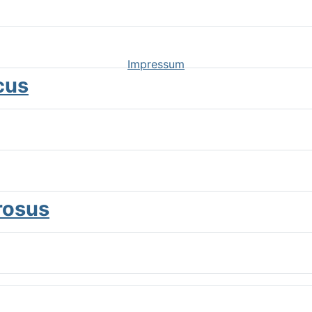
Impressum
cus
rosus