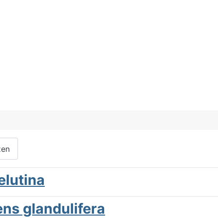
zen
elutina
ens glandulifera