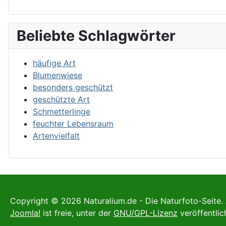
Beliebte Schlagwörter
häufige Art
Blumenwiese
besonders geschützt
geschützte Art
Schmetterlinge
feuchter Lebensraum
Artenvielfalt
Copyright © 2026 Naturalium.de - Die Naturfoto-Seite. 
Joomla!
ist freie, unter der
GNU/GPL-Lizenz
veröffentlic