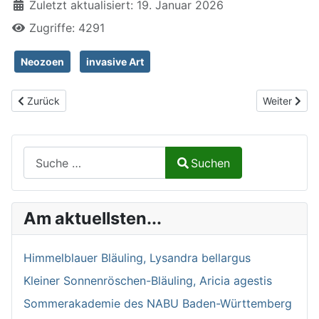
Zuletzt aktualisiert: 19. Januar 2026
Zugriffe: 4291
Neozoen
invasive Art
Vorheriger Beitrag: Fischotter, Lutra lutra
Nächster Be
Zurück
Weiter
Suchen auf Naturalium.de
Suchen
Type 2 or more characters for results.
Am aktuellsten...
Himmelblauer Bläuling, Lysandra bellargus
Kleiner Sonnenröschen-Bläuling, Aricia agestis
Sommerakademie des NABU Baden-Württemberg