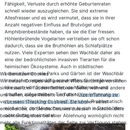
Fähigkeit, Verluste durch erhöhte Geburtenraten
schnell wieder auszugleichen. Sie sind extreme
Allesfresser und es wird vermutet, dass sie in ihrer
Anzahl negativen Einfluss auf Brutvögel und
Amphibienbestände haben, da sie die Eier fressen.
Höhlenbrütende Vogelarten vertreiben sie oft schon
dadurch, dass sie die Bruthöhlen als Schlafplätze
nutzen. Viele Experten sehen den Wachbär daher als
eine der bedrohlichsten invasiven Tierarten für die
heimischen Ökosysteme. Auch in städtischen
Lebensräumen wie Parks und Gärten ist der Waschbär
Wir benutzen Cookies
inzwischen regelmäßig anzutreffen. Sie ernähren sich
Wir nutzen Cookies auf unserer Website. Einige von ihnen
hier auch von Speiseresten aus Mülleimern und
sind essenziell für den Betrieb der Seite, während andere
draußen aufgestelltem Tierfutter (
hier Informationen
uns helfen, diese Website und die Nutzererfahrung zu
zur waschbärsicheren Vogelfütterung
). Problematisch
verbessern (Tracking Cookies). Sie können selbst
wird er für den Menschen, wenn er sich in Dachböden
entscheiden, ob Sie die Cookies zulassen möchten. Bitte
oder Garagen einnistet.
beachten Sie, dass bei einer Ablehnung womöglich nicht
mehr alle Funktionalitäten der Seite zur Verfügung stehen.