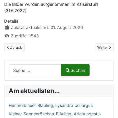
Die Bilder wurden aufgenommen im Kaiserstuhl
(21.6.2022).
Details
Zuletzt aktualisiert: 01. August 2026
Zugriffe: 1543
Vorheriger Beitrag: Dunkler Wiesenknopf-Ameisenbläuling, Pheng
Nächster Bei
Zurück
Weiter
Suchen auf Naturalium.de
Suchen
Type 2 or more characters for results.
Am aktuellsten...
Himmelblauer Bläuling, Lysandra bellargus
Kleiner Sonnenröschen-Bläuling, Aricia agestis