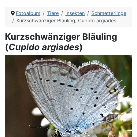
Fotoalbum
Tiere
Insekten
Schmetterlinge
Kurzschwänziger Bläuling, Cupido argiades
Kurzschwänziger Bläuling
(
Cupido argiades
)