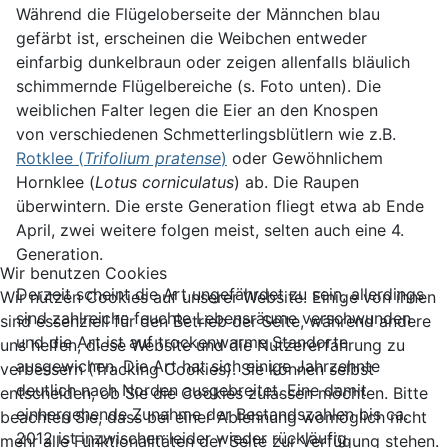
Während die Flügeloberseite der Männchen blau
gefärbt ist, erscheinen die Weibchen entweder
einfarbig dunkelbraun oder zeigen allenfalls bläulich
schimmernde Flügelbereiche (s. Foto unten). Die
weiblichen Falter legen die Eier an den Knospen
von verschiedenen Schmetterlingsblütlern wie z.B.
Rotklee (
Trifolium pratense
)
oder Gewöhnlichem
Hornklee (
Lotus corniculatus
) ab. Die Raupen
überwintern. Die erste Generation fliegt etwa ab Ende
April, zwei weitere folgen meist, selten auch eine 4.
Generation.
Wir benutzen Cookies
Derzeit scheint die Art ungefährdet zu sein, allerdings
Wir nutzen Cookies auf unserer Website. Einige von ihnen
sind zahlreiche feuchte Lebensräume verschwunden
sind essenziell für den Betrieb der Seite, während andere
und die Art ist auf trockenwarme Standorte
uns helfen, diese Website und die Nutzererfahrung zu
ausgewichen. Die Art hat sich einige Jahrzehnte
verbessern (Tracking Cookies). Sie können selbst
deutlich nach Norden ausgebreitet. Eine damit
entscheiden, ob Sie die Cookies zulassen möchten. Bitte
einhergehende Zunahme der Bestandszahlen bis ca.
beachten Sie, dass bei einer Ablehnung womöglich nicht
2012 ist inzwischen leider wieder rückläufig.
mehr alle Funktionalitäten der Seite zur Verfügung stehen.