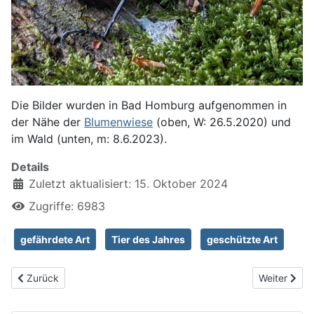
Die Bilder wurden in Bad Homburg aufgenommen in
der Nähe der
Blumenwiese
(oben, W: 26.5.2020) und
im Wald (unten, m: 8.6.2023).
Details
Zuletzt aktualisiert: 15. Oktober 2024
Zugriffe: 6983
gefährdete Art
Tier des Jahres
geschützte Art
Vorheriger Beitrag: Zweifleckiger Zipfelkäfer, Malachius bipustul
Nächster Be
Zurück
Weiter