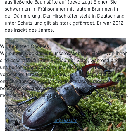
ausfließende Baumsäfte auf (bevorzugt Eiche). Sie
schwärmen im Frühsommer mit lautem Brummen in
der Dämmerung. Der Hirschkäfer steht in Deutschland
unter Schutz und gilt als stark gefährdet. Er war 2012
das Insekt des Jahres.
Wir benutzen Cookies
Wir nutzen Cookies auf unserer Website. Einige von ihnen
sind essenziell für den Betrieb der Seite, während andere
uns helfen, diese Website und die Nutzererfahrung zu
verbessern (Tracking Cookies). Sie können selbst
entscheiden, ob Sie die Cookies zulassen möchten. Bitte
beachten Sie, dass bei einer Ablehnung womöglich nicht
mehr alle Funktionalitäten der Seite zur Verfügung stehen.
Akzeptieren
Ablehnen
Impressum