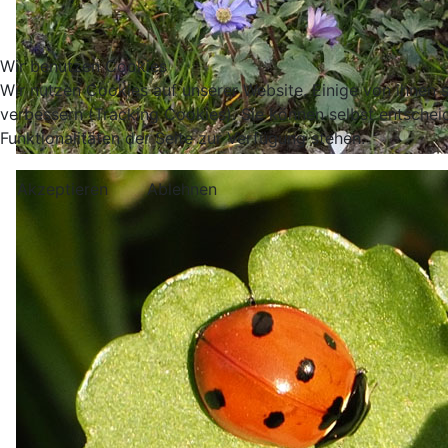
Wir benutzen Cookies
Wir nutzen Cookies auf unserer Website. Einige von ihnen s
verbessern (Tracking Cookies). Sie können selbst entschei
Funktionalitäten der Seite zur Verfügung stehen.
Akzeptieren
Ablehnen