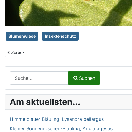
Blumenwiese
Insektenschutz
Vorheriger Beitrag: Projekt Blumenwiese 2020_6
Zurück
Suchen auf Naturalium.de
Suchen
Type 2 or more characters for results.
Am aktuellsten...
Himmelblauer Bläuling, Lysandra bellargus
Kleiner Sonnenröschen-Bläuling, Aricia agestis