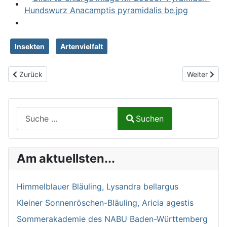
Insekten
Artenvielfalt
Vorheriger Beitrag: Naturblog 2024-07
Nächster Be
Zurück
Weiter
Suchen auf Naturalium.de
Suchen
Type 2 or more characters for results.
Am aktuellsten...
Himmelblauer Bläuling, Lysandra bellargus
Kleiner Sonnenröschen-Bläuling, Aricia agestis
Sommerakademie des NABU Baden-Württemberg