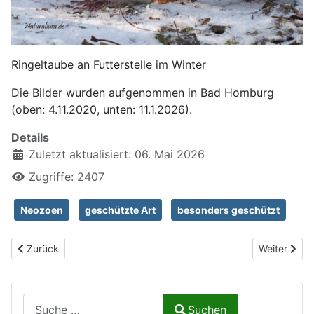
Ringeltaube an Futterstelle im Winter
Die Bilder wurden aufgenommen in Bad Homburg
(oben: 4.11.2020, unten: 11.1.2026).
Details
Zuletzt aktualisiert: 06. Mai 2026
Zugriffe: 2407
Neozoen
geschützte Art
besonders geschützt
Vorheriger Beitrag: Tannenhäher, Nucifraga caryocatactes
Nächster Be
Zurück
Weiter
Suchen auf Naturalium.de
Suchen