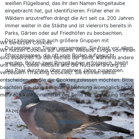
weißen Flügelband, das ihr den Namen Ringeltaube
eingebracht hat, gut identifizieren. Früher eher in
Wäldern anzutreffen drängt die Art seit ca. 200 Jahren
immer weiter in die Städte und ist vielerorts bereits in
Parks, Gärten oder auf Friedhöfen zu beobachten.
Dort können sich auch größere Gruppen mit
Wir benutzen Cookies
Dutzenden von Tieren versammeln. Sie frisst vor allem
Wir nutzen Cookies auf unserer Website. Einige von ihnen
Pflanzensamen, die oft vom Boden aufgesucht
sind essenziell für den Betrieb der Seite, während andere
werden. Brüten zwei Ringeltauben erfolgreich, bleibt
uns helfen, diese Website und die Nutzererfahrung zu
das Paar durchaus über mehrere Jahre zusammen.
verbessern (Tracking Cookies). Sie können selbst
entscheiden, ob Sie die Cookies zulassen möchten. Bitte
beachten Sie, dass bei einer Ablehnung womöglich nicht
mehr alle Funktionalitäten der Seite zur Verfügung stehen.
Akzeptieren
Ablehnen
Impressum