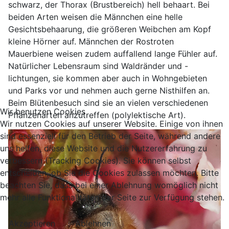
schwarz, der Thorax (Brustbereich) hell behaart. Bei
beiden Arten weisen die Männchen eine helle
Gesichtsbehaarung, die größeren Weibchen am Kopf
kleine Hörner auf. Männchen der Rostroten
Mauerbiene weisen zudem auffallend lange Fühler auf.
Natürlicher Lebensraum sind Waldränder und -
lichtungen, sie kommen aber auch in Wohngebieten
und Parks vor und nehmen auch gerne Nisthilfen an.
Beim Blütenbesuch sind sie an vielen verschiedenen
Wir benutzen Cookies
Pflanzenarten anzutreffen (polylektische Art).
Wir nutzen Cookies auf unserer Website. Einige von ihnen
sind essenziell für den Betrieb der Seite, während andere
uns helfen, diese Website und die Nutzererfahrung zu
verbessern (Tracking Cookies). Sie können selbst
entscheiden, ob Sie die Cookies zulassen möchten. Bitte
beachten Sie, dass bei einer Ablehnung womöglich nicht
mehr alle Funktionalitäten der Seite zur Verfügung stehen.
Akzeptieren
Ablehnen