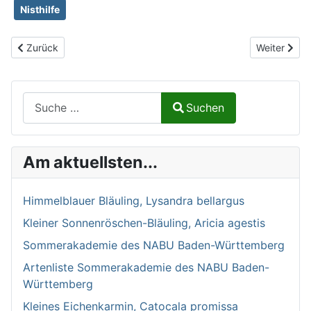
Nisthilfe
Vorheriger Beitrag: Mai-Langhornbiene, Eucera nigrescens
Nächster Be
Zurück
Weiter
Suchen auf Naturalium.de
Suchen
Type 2 or more characters for results.
Am aktuellsten...
Himmelblauer Bläuling, Lysandra bellargus
Kleiner Sonnenröschen-Bläuling, Aricia agestis
Sommerakademie des NABU Baden-Württemberg
Artenliste Sommerakademie des NABU Baden-
Württemberg
Kleines Eichenkarmin, Catocala promissa