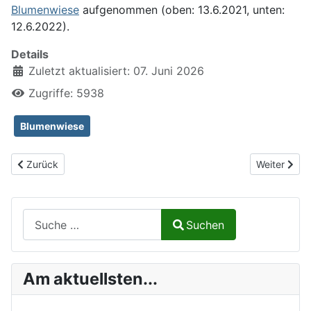
Blumenwiese
aufgenommen (oben: 13.6.2021, unten:
12.6.2022).
Details
Zuletzt aktualisiert: 07. Juni 2026
Zugriffe: 5938
Blumenwiese
Vorheriger Beitrag: Dunkle Erdhummel, Bombus terrestris
Nächster Be
Zurück
Weiter
Suchen auf Naturalium.de
Suchen
Type 2 or more characters for results.
Am aktuellsten...