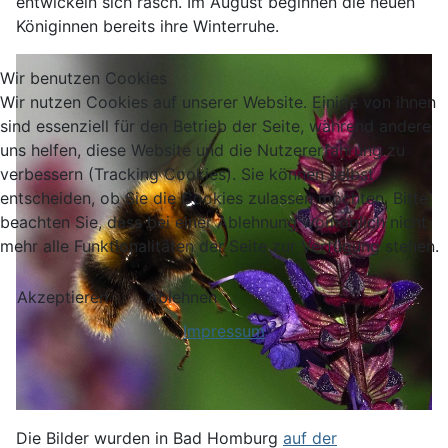
entwickeln sich rasch. Im August beginnen die neuen
Königinnen bereits ihre Winterruhe.
Wir benutzen Cookies
Wir nutzen Cookies auf unserer Website. Einige von ihnen
sind essenziell für den Betrieb der Seite, während andere
uns helfen, diese Website und die Nutzererfahrung zu
verbessern (Tracking Cookies). Sie können selbst
entscheiden, ob Sie die Cookies zulassen möchten. Bitte
beachten Sie, dass bei einer Ablehnung womöglich nicht
mehr alle Funktionalitäten der Seite zur Verfügung stehen.
Akzeptieren
Ablehnen
Impressum
Die Bilder wurden in Bad Homburg
auf der