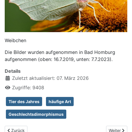
Weibchen
Die Bilder wurden aufgenommen in Bad Homburg
aufgenommen (oben: 16.7.2019, unten: 7.7.2023).
Details
Zuletzt aktualisiert: 07. März 2026
Zugriffe: 9408
Tier des Jahres
häufige Art
Geschlechtsdimorphismus
Vorheriger Beitrag: Goldene Acht, Colias hyale
Nächster Bei
Zurück
Weiter