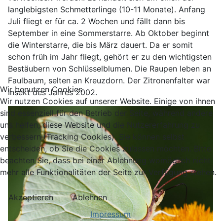
langlebigsten Schmetterlinge (10-11 Monate). Anfang
Juli fliegt er für ca. 2 Wochen und fällt dann bis
September in eine Sommerstarre. Ab Oktober beginnt
die Winterstarre, die bis März dauert. Da er somit
schon früh im Jahr fliegt, gehört er zu den wichtigsten
Bestäubern von Schlüsselblumen. Die Raupen leben an
Faulbaum, selten an Kreuzdorn. Der Zitronenfalter war
Wir benutzen Cookies
Insekt des Jahres 2002.
Wir nutzen Cookies auf unserer Website. Einige von ihnen
sind essenziell für den Betrieb der Seite, während andere
uns helfen, diese Website und die Nutzererfahrung zu
verbessern (Tracking Cookies). Sie können selbst
entscheiden, ob Sie die Cookies zulassen möchten. Bitte
beachten Sie, dass bei einer Ablehnung womöglich nicht
mehr alle Funktionalitäten der Seite zur Verfügung stehen.
Akzeptieren
Ablehnen
Impressum