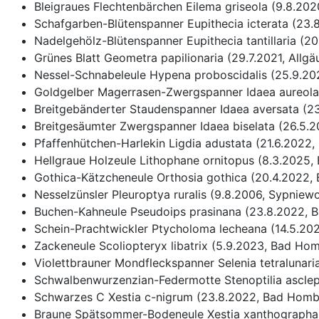
Bleigraues Flechtenbärchen Eilema griseola (9.8.202
Schafgarben-Blütenspanner Eupithecia icterata (23
Nadelgehölz-Blütenspanner Eupithecia tantillaria (2
Grünes Blatt Geometra papilionaria (29.7.2021, Allgä
Nessel-Schnabeleule Hypena proboscidalis (25.9.2
Goldgelber Magerrasen-Zwergspanner Idaea aureolari
Breitgebänderter Staudenspanner Idaea aversata (
Breitgesäumter Zwergspanner Idaea biselata (26.5.2
Pfaffenhütchen-Harlekin Ligdia adustata (21.6.2022, 
Hellgraue Holzeule Lithophane ornitopus (8.3.2025
Gothica-Kätzcheneule Orthosia gothica (20.4.2022,
Nesselzünsler Pleuroptya ruralis (9.8.2006, Sypniewo
Buchen-Kahneule Pseudoips prasinana (23.8.2022, 
Schein-Prachtwickler Ptycholoma lecheana (14.5.20
Zackeneule Scoliopteryx libatrix (5.9.2023, Bad Hom
Violettbrauner Mondfleckspanner Selenia tetralunari
Schwalbenwurzenzian-Federmotte Stenoptilia asclepi
Schwarzes C Xestia c-nigrum (23.8.2022, Bad Homb
Braune Spätsommer-Bodeneule Xestia xanthographa 