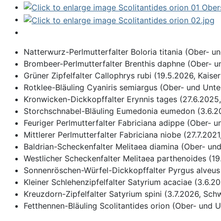
Natterwurz-Perlmutterfalter Boloria titania (Ober- un
Brombeer-Perlmutterfalter
Brenthis daphne (Ober- un
Grüner Zipfelfalter Callophrys rubi (19.5.2026, Kaiser
Rotklee-Bläuling Cyaniris semiargus (Ober- und Unter
Kronwicken-Dickkopffalter Erynnis tages (27.6.2025,
Storchschnabel-Bläuling Eumedonia eumedon (3.6.2
Feuriger Perlmutterfalter
Fabriciana adippe (Ober- un
Mittlerer Perlmutterfalter Fabriciana niobe (27.7.2021
Baldrian-Scheckenfalter Melitaea diamina (Ober- und 
Westlicher Scheckenfalter Melitaea parthenoides (19.
Sonnenröschen-Würfel-Dickkopffalter Pyrgus alveus 
Kleiner Schlehenzipfelfalter Satyrium acaciae (3.6.2
Kreuzdorn-Zipfelfalter Satyrium spini (3.7.2026, Sch
Fetthennen-Bläuling Scolitantides orion (Ober- und Un