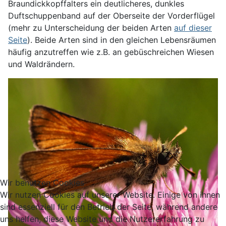
Braundickkopffalters ein deutlicheres, dunkles
Duftschuppenband auf der Oberseite der Vorderflügel
(mehr zu Unterscheidung der beiden Arten
auf dieser
Seite
). Beide Arten sind in den gleichen Lebensräumen
häufig anzutreffen wie z.B. an gebüschreichen Wiesen
und Waldrändern.
Wir benutzen Cookies
Wir nutzen Cookies auf unserer Website. Einige von ihnen
sind essenziell für den Betrieb der Seite, während andere
uns helfen, diese Website und die Nutzererfahrung zu