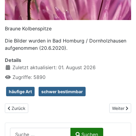
Braune Kolbenspitze
Die Bilder wurden in Bad Homburg / Dornholzhausen
aufgenommen (20.6.2020).
Details
Zuletzt aktualisiert: 01. August 2026
Zugriffe: 5890
häufige Art
schwer bestimmbar
Vorheriger Beitrag: Schwarzkolbiger Braundickkopffalter, Thymeli
Nächster Be
Zurück
Weiter
Suchen auf Naturalium.de
Suchen