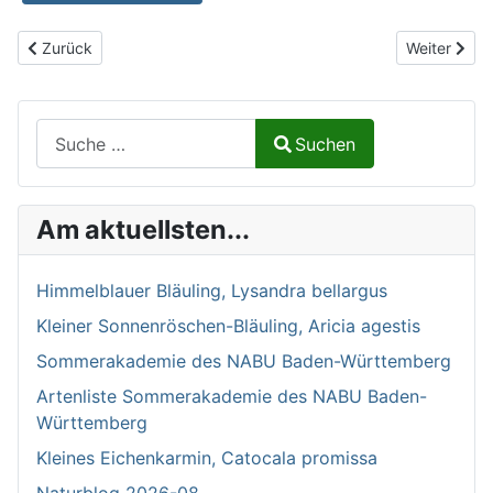
Vorheriger Beitrag: Schachbrettfalter, Melanargia galathea
Nächster Be
Zurück
Weiter
Suchen auf Naturalium.de
Suchen
Type 2 or more characters for results.
Am aktuellsten...
Himmelblauer Bläuling, Lysandra bellargus
Kleiner Sonnenröschen-Bläuling, Aricia agestis
Sommerakademie des NABU Baden-Württemberg
Artenliste Sommerakademie des NABU Baden-
Württemberg
Kleines Eichenkarmin, Catocala promissa