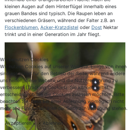
kleinen Augen auf dem Hinterflügel innerhalb eines
grauen Bandes sind typisch. Die Raupen leben an
verschiedenen Gräsern, während der Falter z.B. an
Flockenblumen
,
Acker-Kratzdistel
oder
Dost
Nektar
trinkt und in einer Generation im Jahr fliegt.
Wir benutzen Cookies
Wir nutzen Cookies auf unserer Website. Einige von ihnen
sind essenziell für den Betrieb der Seite, während andere
uns helfen, diese Website und die Nutzererfahrung zu
verbessern (Tracking Cookies). Sie können selbst
entscheiden, ob Sie die Cookies zulassen möchten. Bitte
beachten Sie, dass bei einer Ablehnung womöglich nicht
mehr alle Funktionalitäten der Seite zur Verfügung stehen.
Akzeptieren
Ablehnen