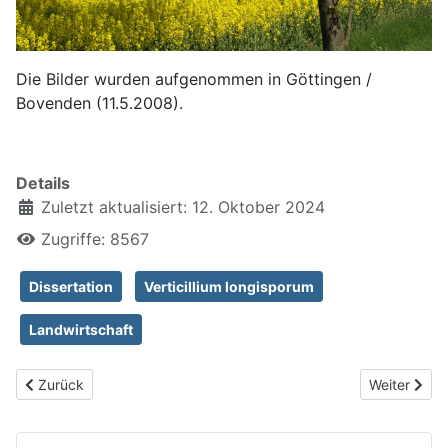
Die Bilder wurden aufgenommen in Göttingen /
Bovenden (11.5.2008).
Details
Zuletzt aktualisiert: 12. Oktober 2024
Zugriffe: 8567
Dissertation
Verticillium longisporum
Landwirtschaft
Vorheriger Beitrag: Echtes Barbarakraut, Barbarea vulgaris
Nächster Be
Zurück
Weiter