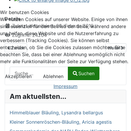
Wir benutzen Cookies
Details
Wir nutzen Cookies auf unserer Website. Einige von ihnen
Zuletzt aktualisiert: 28. Februar 2019
sind essenziell für den Betrieb der Seite, während andere
uns helfen, diese Website und die Nutzererfahrung zu
Zugriffe: 24204
verbessern (Tracking Cookies). Sie können selbst
entscheiden, ob Sie die Cookies zulassen möchten. Bitte
Vorheriger Beitrag: Foto des Monats 2008
Nächster Be
Zurück
Weiter
beachten Sie, dass bei einer Ablehnung womöglich nicht
mehr alle Funktionalitäten der Seite zur Verfügung stehen.
Suchen auf Naturalium.de
Suchen
Akzeptieren
Ablehnen
Type 2 or more characters for results.
Impressum
Am aktuellsten...
Himmelblauer Bläuling, Lysandra bellargus
Kleiner Sonnenröschen-Bläuling, Aricia agestis