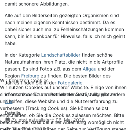
damit schönere Abbildungen.
Alle auf den Bilderseiten gezeigten Organismen sind
nach meinen eigenen Kenntnissen bestimmt. Da es
dabei sicher auch mal zu Fehleinschätzungen kommen
kann, bin ich dankbar für Hinweise, falls ich mich geirrt
habe.
In der Kategorie
Landschaftsbilder
finden schöne
Naturaufnahmen ihren Platz, die nicht in die Artprofile
passen. Es sind Fotos z.B. aus dem
Allgäu
und der
Region
Freiburg
zu finden. Die besten Bilder des
Wir benutzen Cookies
Jahres finden Sie in der
Fotogalerie
.
Wir nutzen Cookies auf unserer Website. Einige von ihnen
Informationen zur verwendeten Ausrüstung gibt es
sind essenziell für den Betrieb der Seite, während andere
hier
.
uns helfen, diese Website und die Nutzererfahrung zu
verbessern (Tracking Cookies). Sie können selbst
Details
entscheiden, ob Sie die Cookies zulassen möchten. Bitte
Zuletzt aktualisiert: 06. Mai 2026
beachten Sie, dass bei einer Ablehnung womöglich nicht
Zugriffe: 17831
mehr alle Funktionalitäten der Seite zur Verfügung stehen.