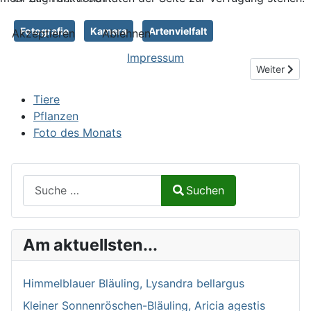
Fotografie
Kamera
Artenvielfalt
Akzeptieren
Ablehnen
Impressum
Nächster Be
Weiter
Tiere
Pflanzen
Foto des Monats
Suchen auf Naturalium.de
Suchen
Type 2 or more characters for results.
Am aktuellsten...
Himmelblauer Bläuling, Lysandra bellargus
Kleiner Sonnenröschen-Bläuling, Aricia agestis