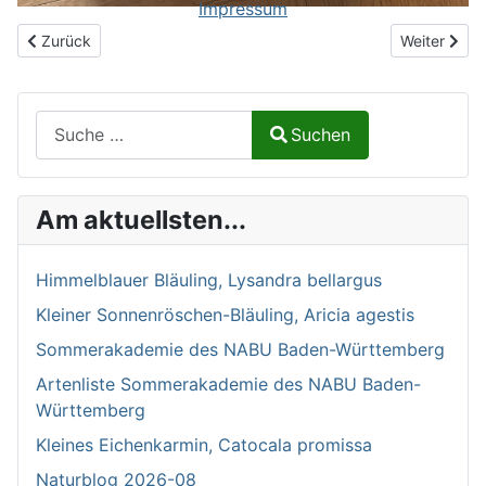
Impressum
Vorheriger Beitrag: Bonusmaterial in Arbeit
Nächster B
Zurück
Weiter
Suchen auf Naturalium.de
Suchen
Type 2 or more characters for results.
Am aktuellsten...
Himmelblauer Bläuling, Lysandra bellargus
Kleiner Sonnenröschen-Bläuling, Aricia agestis
Sommerakademie des NABU Baden-Württemberg
Artenliste Sommerakademie des NABU Baden-
Württemberg
Kleines Eichenkarmin, Catocala promissa
Naturblog 2026-08