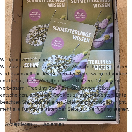
Wir benutzen Cookies
Wir nutzen Cookies auf unserer Website. Einige von ihnen
sind essenziell für den Betrieb der Seite, während andere
uns helfen, diese Website und die Nutzererfahrung zu
verbessern (Tracking Cookies). Sie können selbst
entscheiden, ob Sie die Cookies zulassen möchten. Bitte
beachten Sie, dass bei einer Ablehnung womöglich nicht
mehr alle Funktionalitäten der Seite zur Verfügung stehen.
Akzeptieren
Ablehnen