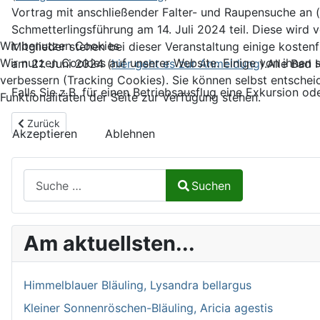
Vortrag mit anschließender Falter- und Raupensuche an (
Schmetterlingsführung am 14. Juli 2024 teil. Diese wir
Wir benutzen Cookies
Mitglieder stehen bei dieser Veranstaltung einige kostenf
Wir nutzen Cookies auf unserer Website. Einige von ihnen s
am 21. Juni 2024 (
hier geht es zur Anmeldung
).Alle Bad
verbessern (Tracking Cookies). Sie können selbst entschei
Falls Sie z.B. für einen Betriebsausflug eine Exkursion 
Funktionalitäten der Seite zur Verfügung stehen.
Vorheriger Beitrag: "Schmetterlingswissen" in der Verlagsvorsch
Zurück
Akzeptieren
Ablehnen
Suchen auf Naturalium.de
Suchen
Type 2 or more characters for results.
Am aktuellsten...
Himmelblauer Bläuling, Lysandra bellargus
Kleiner Sonnenröschen-Bläuling, Aricia agestis