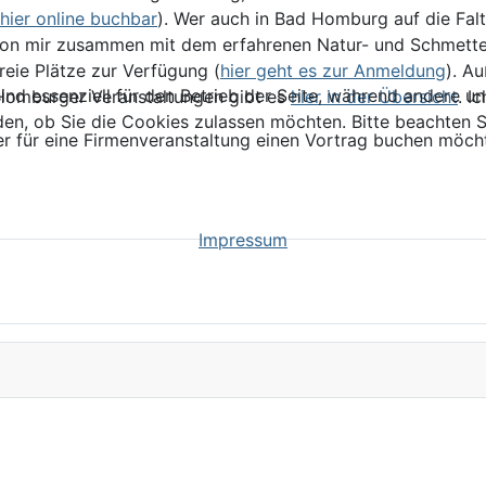
hier online buchbar
). Wer auch in Bad Homburg auf die Fal
d von mir zusammen mit dem erfahrenen Natur- und Schmett
reie Plätze zur Verfügung (
hier geht es zur Anmeldung
). A
ind essenziell für den Betrieb der Seite, während andere u
 Homburger Veranstaltungen gibt es
hier in der Übersicht
. I
den, ob Sie die Cookies zulassen möchten. Bitte beachten S
oder für eine Firmenveranstaltung einen Vortrag buchen möch
au 2024
Impressum