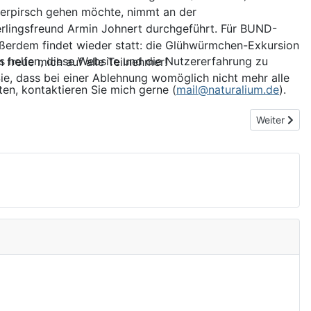
terpirsch gehen möchte, nimmt an der
erlingsfreund Armin Johnert durchgeführt. Für BUND-
ußerdem findet wieder statt: die Glühwürmchen-Exkursion
ns helfen, diese Website und die Nutzererfahrung zu
ch freue mich auf alle Teilnehmer!
ie, dass bei einer Ablehnung womöglich nicht mehr alle
ten, kontaktieren Sie mich gerne (
mail@naturalium.de
).
Nächster Bei
Weiter