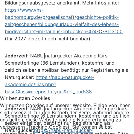
Bildungsurlaubsgesetz anerkannt. Mehr Infos unter
https://www.vhs-
badhomburg.de/p/gesellschaft/geschichte-politik-
zeitgeschehen/bildungsurlaub-vielfalt-des-lebens-
biodiversitaet-im-taunus-entdecken-474-C-B113100
(für 2027 derzeit noch nicht buchbar)
Jederzeit:
NABU|naturgucker Akademie Kurs
Schmetterlinge (36 Lernstunden), kostenfrei und
zeitlich selber einteilbar, benötigt nur Registrierung als
Naturgucker:
https://nabu-naturgucker-
akademie.de/ilias.php?
baseClass=ilrepositorygui&ref_id=538
Wir benutzen Cookies
Wir nutzen Cookies auf unserer Website. Einige von ihnen
Jederzeit:
NABU|naturgucker Akademie Kompaktkurs
sind essenziell für den Betrieb der Seite, während andere
Schmetterlinge (6 Lernstunden), kostenfrei und zeitlich
uns helfen, diese Website und die Nutzererfahrung zu
selber einteilbar, benötigt nur Registrierung als
verbessern (Tracking Cookies). Sie können selbst
Naturgucker:
https://nabu-naturgucker-