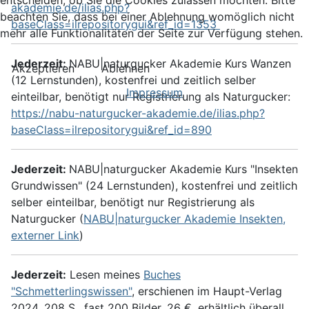
entscheiden, ob Sie die Cookies zulassen möchten. Bitte
akademie.de/ilias.php?
beachten Sie, dass bei einer Ablehnung womöglich nicht
baseClass=ilrepositorygui&ref_id=1353
mehr alle Funktionalitäten der Seite zur Verfügung stehen.
Jederzeit:
NABU|naturgucker Akademie Kurs Wanzen
Akzeptieren
Ablehnen
(12 Lernstunden), kostenfrei und zeitlich selber
Impressum
einteilbar, benötigt nur Registrierung als Naturgucker:
https://nabu-naturgucker-akademie.de/ilias.php?
baseClass=ilrepositorygui&ref_id=890
Jederzeit:
NABU|naturgucker Akademie Kurs "Insekten
Grundwissen" (24 Lernstunden), kostenfrei und zeitlich
selber einteilbar, benötigt nur Registrierung als
Naturgucker (
NABU|naturgucker Akademie Insekten,
externer Link
)
Jederzeit:
Lesen meines
Buches
"Schmetterlingswissen"
, erschienen im Haupt-Verlag
2024, 208 S., fast 200 Bilder, 26 €, erhältlich überall,