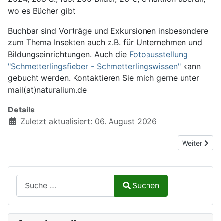
wo es Bücher gibt
Buchbar sind Vorträge und Exkursionen insbesondere
zum Thema Insekten auch z.B. für Unternehmen und
Bildungseinrichtungen. Auch die
Fotoausstellung
"Schmetterlingsfieber - Schmetterlingswissen"
kann
gebucht werden. Kontaktieren Sie mich gerne unter
mail(at)naturalium.de
Details
Zuletzt aktualisiert: 06. August 2026
Nächster Be
Weiter
Suchen auf Naturalium.de
Suchen
Type 2 or more characters for results.