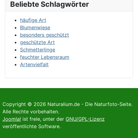
Beliebte Schlagwörter
häufige Art
Blumenwiese
besonders geschützt
geschützte Art
Schmetterlinge
feuchter Lebensraum
Artenvielfalt
Copyright © 2026 Naturalium.de - Die Naturfoto-Seite.
Alle Rechte vorbehalten.
Joomla!
ist freie, unter der
GNU/GPL-Lizenz
veröffentlichte Software.