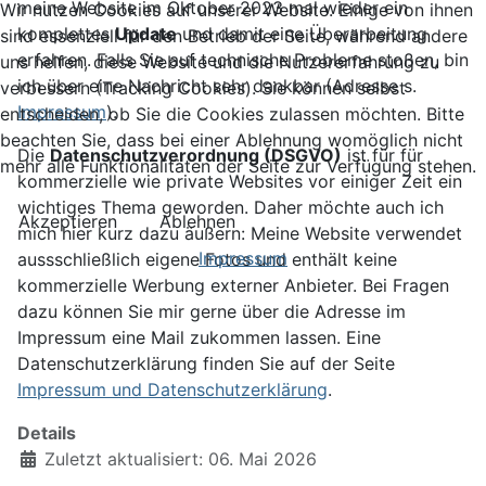
meine Website im Oktober 2023 mal wieder ein
Wir nutzen Cookies auf unserer Website. Einige von ihnen
komplettes
Update
und damit eine Überarbeitung
sind essenziell für den Betrieb der Seite, während andere
erfahren. Falls Sie auf technische Probleme stoßen, bin
uns helfen, diese Website und die Nutzererfahrung zu
ich über eine Nachricht sehr dankbar (Adresse s.
verbessern (Tracking Cookies). Sie können selbst
Impressum
).
entscheiden, ob Sie die Cookies zulassen möchten. Bitte
beachten Sie, dass bei einer Ablehnung womöglich nicht
Die
Datenschutzverordnung (DSGVO)
ist für für
mehr alle Funktionalitäten der Seite zur Verfügung stehen.
kommerzielle wie private Websites vor einiger Zeit ein
wichtiges Thema geworden. Daher möchte auch ich
Akzeptieren
Ablehnen
mich hier kurz dazu äußern: Meine Website verwendet
Impressum
aussschließlich eigene Fotos und enthält keine
kommerzielle Werbung externer Anbieter. Bei Fragen
dazu können Sie mir gerne über die Adresse im
Impressum eine Mail zukommen lassen. Eine
Datenschutzerklärung finden Sie auf der Seite
Impressum und Datenschutzerklärung
.
Details
Zuletzt aktualisiert: 06. Mai 2026